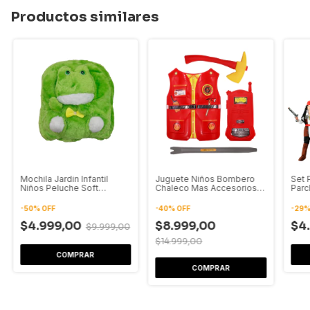
Productos similares
Mochila Jardin Infantil
Juguete Niños Bombero
Set 
Niños Peluche Soft
Chaleco Mas Accesorios
Parc
Primera Infancia
Herramientas
Jugu
-
50
%
OFF
-
40
%
OFF
-
29
$4.999,00
$8.999,00
$4
$9.999,00
$14.999,00
COMPRAR