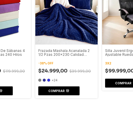
 De Sábanas 4
Frazada Mashala Acanalada 2
Silla Juvenil Er
zas 240 Hilos
1/2 Pzas 200x230 Calidad
Ajustable Rued
Premium
-
38
%
OFF
3X2
0
$24.999,00
$99.999,0
$119.999,00
$39.999,00
+24
COMPRAR
COMPRAR