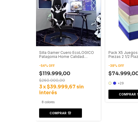
Silla Gamer Cuero EcoLOGICO
Pack X5 Juegos
Patagonia Home Calidad
Piezas 2 1/2 Pla
Premium
-
54
%
OFF
-
38
%
OFF
$119.999,00
$74.999,0
$260.000,00
+29
3
x
$39.999,67
sin
interés
COMPRAR
8 colores
COMPRAR