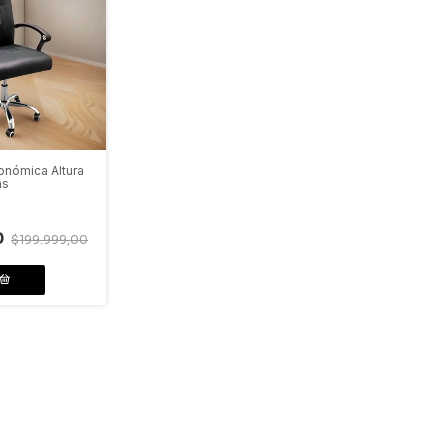
gonómica Altura
as
0
$199.999,00