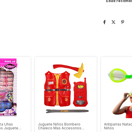
Edad recome
za Uñas
Juguete Niños Bombero
Antiparras Natac
os Juguete
Chaleco Mas Accesorios
Niños
Herramientas