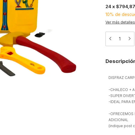
24
x
$794,8
10% de descu
Ver más detalles
Descripció
DISFRAZ CAR
-CHALECO + 
-SUPER DIVER
-IDEAL PARA 
-OFRECEMOS S
ADICIONAL
(indique post 