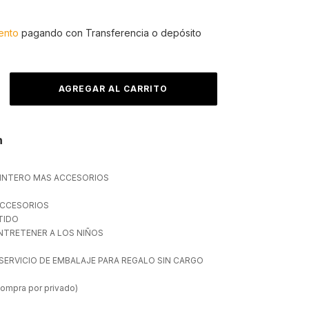
7
ento
pagando con Transferencia o depósito
n
PINTERO MAS ACCESORIOS
ACCESORIOS
TIDO
ENTRETENER A LOS NIÑOS
ERVICIO DE EMBALAJE PARA REGALO SIN CARGO
compra por privado)