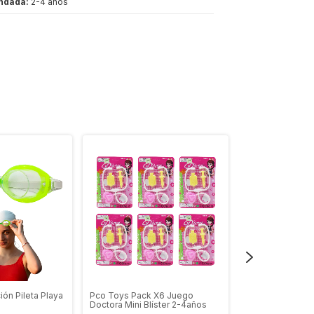
ndada:
2-4 años
ión Pileta Playa
Pco Toys Pack X6 Juego
Princess Prince
Doctora Mini Blíster 2-4años
Magico Luz Son