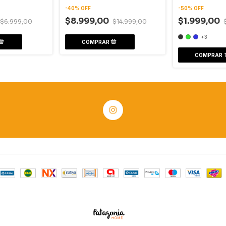
-
40
%
OFF
-
50
%
OFF
$8.999,00
$1.999,00
$6.999,00
$14.999,00
+3
COMPRAR