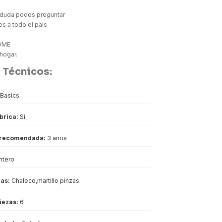
 duda podes preguntar
s a todo el país
OME
 hogar.
 Técnicos:
Basics
ábrica:
Sí
 recomendada:
3 años
ntero
das:
Chaleco,martillo pinzas
iezas:
6