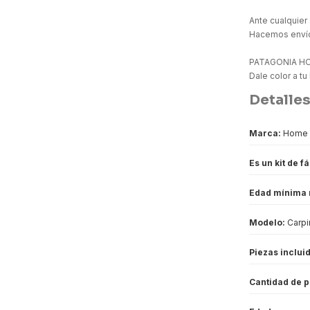
Ante cualquier
Hacemos envío
PATAGONIA H
Dale color a tu
Detalles
Marca:
Home 
Es un kit de f
Edad mínima
Modelo:
Carpi
Piezas inclui
Cantidad de p