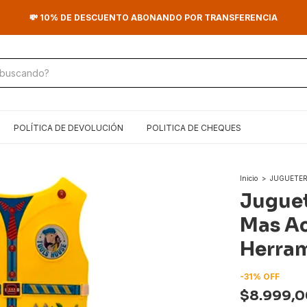
💳 3 CUOTAS SIN INTERÉS SUPERANDO LOS $100.000
POLÍTICA DE DEVOLUCIÓN
POLITICA DE CHEQUES
Inicio
>
JUGUETER
Juguet
Mas Ac
Herram
-
31
%
OFF
$8.999,0