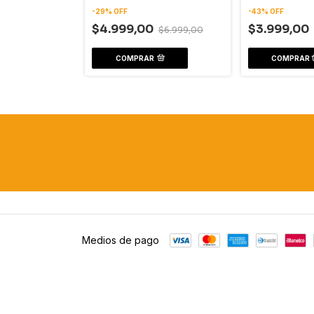
-
29
%
OFF
-
43
%
OFF
$4.999,00
$3.999,00
$9.999,00
$6.999,00
COMPRAR
Medios de pago