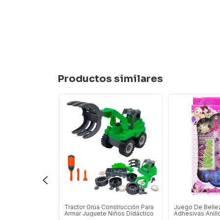
Productos similares
nfantil Niños
Tractor Grúa Construcción Para
Juego De Belle
imera Infancia
Armar Juguete Niños Didáctico
Adhesivas Anill
Niñas