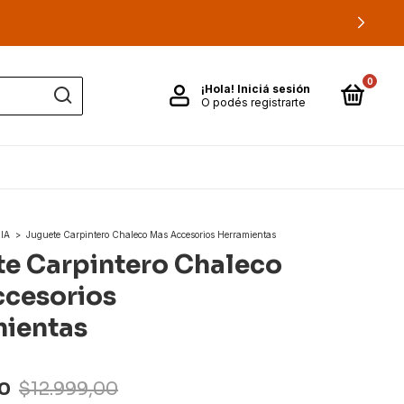
0
¡Hola!
Iniciá sesión
O podés registrarte
IA
>
Juguete Carpintero Chaleco Mas Accesorios Herramientas
e Carpintero Chaleco
cesorios
ientas
0
$12.999,00