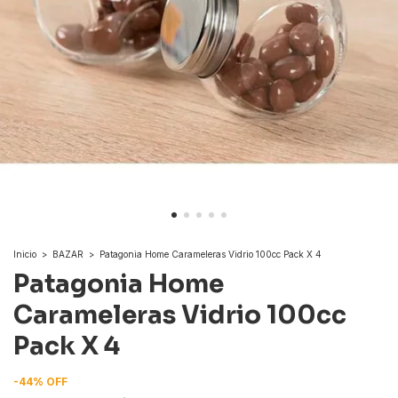
Inicio
>
BAZAR
>
Patagonia Home Carameleras Vidrio 100cc Pack X 4
Patagonia Home
Carameleras Vidrio 100cc
Pack X 4
-
44
%
OFF