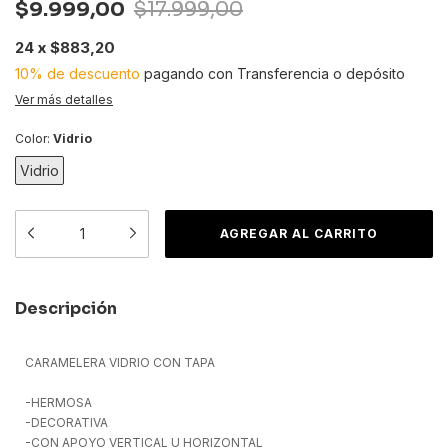
$9.999,00
$17.999,00
24
x
$883,20
10% de descuento
pagando con Transferencia o depósito
Ver más detalles
Color:
Vidrio
Vidrio
Descripción
CARAMELERA VIDRIO CON TAPA
-HERMOSA
-DECORATIVA
-CON APOYO VERTICAL U HORIZONTAL