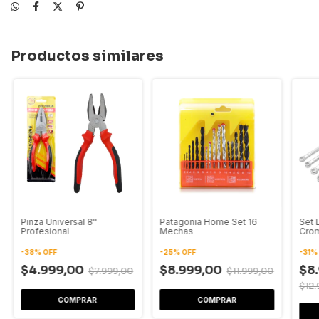
Productos similares
Pinza Universal 8''
Patagonia Home Set 16
Set 
Profesional
Mechas
Crom
-
38
%
OFF
-
25
%
OFF
-
31
$4.999,00
$8.999,00
$8
$7.999,00
$11.999,00
$12.