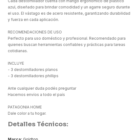
Cada destornillador cuenta con mango ergonómico de plástico
azul, diseñado para brindar comodidad y un agarre seguro durante
el uso. El vástago es de acero resistente, garantizando durabilidad
y fuerza en cada aplicación.
RECOMENDACIONES DE USO
Perfecto para uso doméstico y profesional. Recomendado para
quienes buscan herramientas confiables y prácticas para tareas
cotidianas.
INCLUYE
- 3 destornilladores planos
- 3 destornilladores phillips
Ante cualquier duda podés preguntar
Hacemos envíos a todo el país
PATAGONIA HOME
Dale color a tu hogar.
Detalles Técnicos:
Marca:
Goldtop