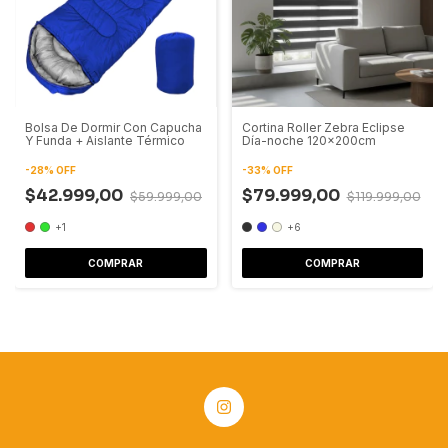
Bolsa De Dormir Con Capucha
Cortina Roller Zebra Eclipse
Y Funda + Aislante Térmico
Día-noche 120x200cm
-
28
%
OFF
-
33
%
OFF
$42.999,00
$79.999,00
$59.999,00
$119.999,00
+1
+6
COMPRAR
COMPRAR