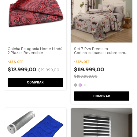
Colcha Patagonia Home Hindú
Set 7 Pzs Premium
2 Plazas Reversible
Cortina+sabanas+cubrecamas
Twin Infantil
-
35
%
OFF
-
55
%
OFF
$12.999,00
$89.999,00
$19.999,00
$199.999,00
COMPRAR
+6
COMPRAR