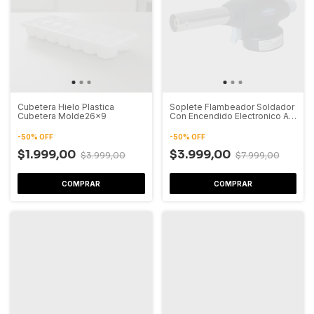
Cubetera Hielo Plastica
Soplete Flambeador Soldador
Cubetera Molde26x9
Con Encendido Electronico A
Gas
-
50
%
OFF
-
50
%
OFF
$1.999,00
$3.999,00
$3.999,00
$7.999,00
COMPRAR
COMPRAR