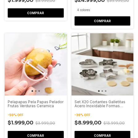
$1.999,00
$24.999,00
$3.999,00
$39.999,00
4 colores
COMPRAR
Pelapapas Pela Papas Pelador
Set X20 Cortantes Galletitas
Frutas Verduras Ceramica
Acero Inoxidable Formas
Varias
-
50
%
OFF
-
36
%
OFF
$1.999,00
$8.999,00
$3.999,00
$13.999,00
COMPRAR