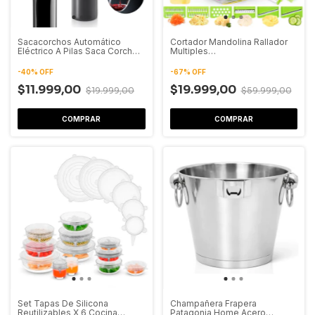
Sacacorchos Automático
Cortador Mandolina Rallador
Eléctrico A Pilas Saca Corchos
Multiples
Facil
Vegetal+taper+colador
-
40
%
OFF
-
67
%
OFF
$11.999,00
$19.999,00
$19.999,00
$59.999,00
COMPRAR
Set Tapas De Silicona
Champañera Frapera
Reutilizables X 6 Cocina
Patagonia Home Acero