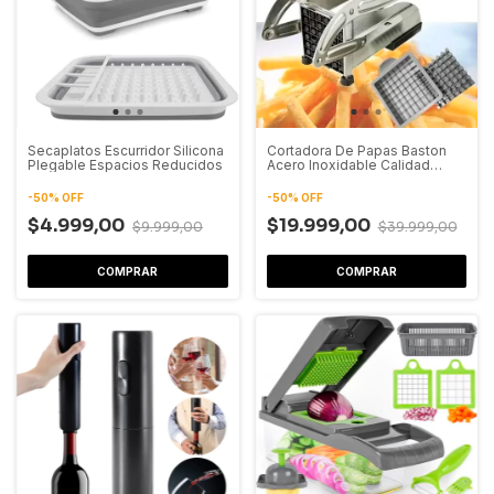
Secaplatos Escurridor Silicona
Cortadora De Papas Baston
Plegable Espacios Reducidos
Acero Inoxidable Calidad
Premium
-
50
%
OFF
-
50
%
OFF
$4.999,00
$19.999,00
$9.999,00
$39.999,00
COMPRAR