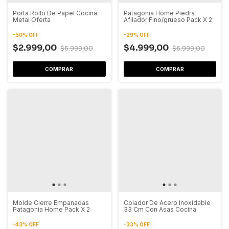
Porta Rollo De Papel Cocina
Patagonia Home Piedra
Metal Oferta
Afilador Fino/grueso Pack X 2
-
50
%
OFF
-
29
%
OFF
$2.999,00
$4.999,00
$5.999,00
$6.999,00
COMPRAR
Molde Cierre Empanadas
Colador De Acero Inoxidable
Patagonia Home Pack X 2
33 Cm Con Asas Cocina
-
43
%
OFF
-
33
%
OFF