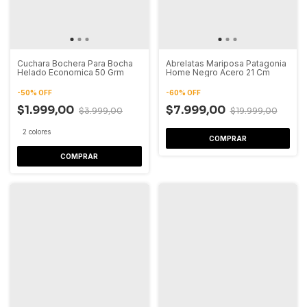
Cuchara Bochera Para Bocha
Abrelatas Mariposa Patagonia
Helado Economica 50 Grm
Home Negro Acero 21 Cm
-
50
%
OFF
-
60
%
OFF
$1.999,00
$7.999,00
$3.999,00
$19.999,00
2 colores
COMPRAR