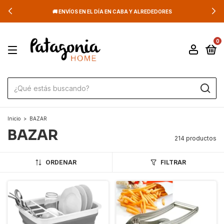
🚚 ENVÍOS EN EL DÍA EN CABA Y ALREDEDORES
0
Inicio
>
BAZAR
BAZAR
214 productos
ORDENAR
FILTRAR