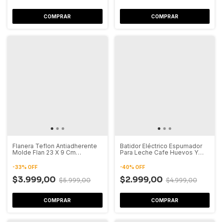
COMPRAR
COMPRAR
Flanera Teflon Antiadherente
Batidor Eléctrico Espumador
Molde Flan 23 X 9 Cm
Para Leche Cafe Huevos Y
Excelente
Mas
-
33
%
OFF
-
40
%
OFF
$3.999,00
$2.999,00
$5.999,00
$4.999,00
COMPRAR
COMPRAR