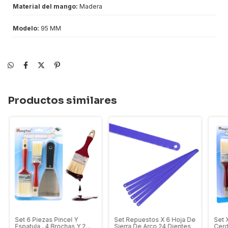
Material del mango:
Madera
Modelo:
95 MM
Productos similares
Set 6 Piezas Pincel Y
Set Repuestos X 6 Hoja De
Set 
Espatula , 4 Brochas Y 2
Sierra De Arco 24 Dientes
Cerd