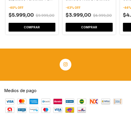
Espatulas
25m
-
40
%
OFF
-
43
%
OFF
-
44
$5.999,00
$3.999,00
$4
$9.999,00
$6.999,00
COMPRAR
Medios de pago